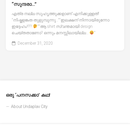
“സുന്ദരാ…”
എത്ര നല്ല സുഹൃത്തുക്കളാണ് എനിക്കുള്ളത്!
“നിഷ്കളങ്കത തുളുമ്പുന്നു…”“ഇലക്ഷന് നിന്നായിരുന്നോ
ഇദ്ദേഹം!!??
”“ആ shirt സ്വന്തമായി design
ചെയ്തതാണോ? ഒന്നും മനസ്സിലായില്ല…
”
December 31, 2020
ഒരു ‘പനസക്കാ’ കഥ!
About Undaplav City