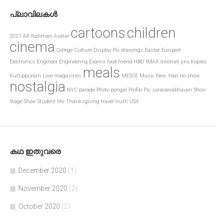
പ്ലാവിലകൾ
cartoons
children
2021
AR Rahman
Avatar
cinema
College
Culture
Display Pic
drawings
Easter
Ecosport
Electronics
Engineer
Engineering
Exams
food
friend
HBD
IMAX
Internet
jinx
Kopiko
meals
Kuttippuram
Love
magazines
MESCE
Music
New Year
no-show
nostalgia
NYC
parade
Photo
pongal
Profile Pic
saravanabhavan
Show
Stage Show
Student life
Thanksgiving
travel
truth
USA
കഥ ഇതുവരെ
December 2020
(1)
November 2020
(2)
October 2020
(2)