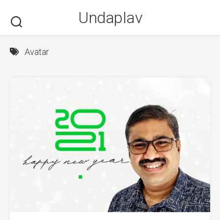
Skip
Undaplav
to
content
Avatar