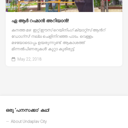
ഏ ആർ റഹ്മാൻ അറിയാൻ!
കനത്ത മഴ. ഇറ്റ് ഈസ് റെയിനിംഗ്‌ ക്യാറ്റ്സ് ആൻറ്
ഡോഗ്സ്! നല്ല ചെളിനിറഞ്ഞ പാടം. വെള്ളം
മഴയോടൊപ്പം ഉയരുന്നുണ്ട്. ആകാശത്ത്
മിന്നൽപിണരുകൾ! കൂറ്റാ കൂരിരുട്ട്.
May 22, 2018
ഒരു ‘പനസക്കാ’ കഥ!
About Undaplav City