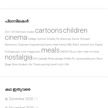
പ്ലാവിലകൾ
cartoons
children
2021
AR Rahman
Avatar
cinema
College
Culture
Display Pic
drawings
Easter
Ecosport
Electronics
Engineer
Engineering
Exams
food
friend
HBD
IMAX
Internet
jinx
Kopiko
meals
Kuttippuram
Love
magazines
MESCE
Music
New Year
no-show
nostalgia
NYC
parade
Photo
pongal
Profile Pic
saravanabhavan
Show
Stage Show
Student life
Thanksgiving
travel
truth
USA
കഥ ഇതുവരെ
December 2020
(1)
November 2020
(2)