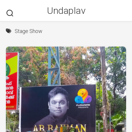
Skip
Undaplav
to
content
Stage Show