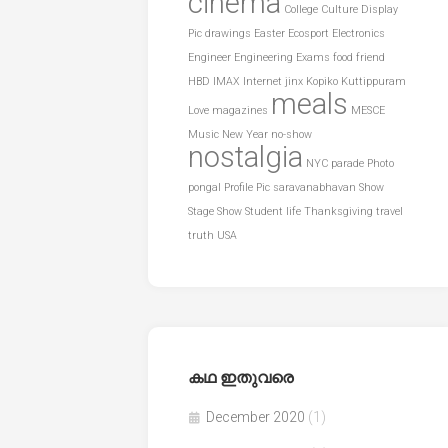
cinema
College
Culture
Display
Pic
drawings
Easter
Ecosport
Electronics
Engineer
Engineering
Exams
food
friend
HBD
IMAX
Internet
jinx
Kopiko
Kuttippuram
meals
Love
magazines
MESCE
Music
New Year
no-show
nostalgia
NYC
parade
Photo
pongal
Profile Pic
saravanabhavan
Show
Stage Show
Student life
Thanksgiving
travel
truth
USA
കഥ ഇതുവരെ
December 2020
(1)