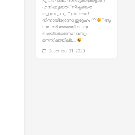
എത്ര നല്ല സുഹൃത്തുക്കളാണ്
എനിക്കുള്ളത്! “നിഷ്കളങ്കത
തുളുമ്പുന്നു…”“ഇലക്ഷന്
നിന്നായിരുന്നോ ഇദ്ദേഹം!!??
”“ആ
shirt സ്വന്തമായി design
ചെയ്തതാണോ? ഒന്നും
മനസ്സിലായില്ല…
”
December 31, 2020