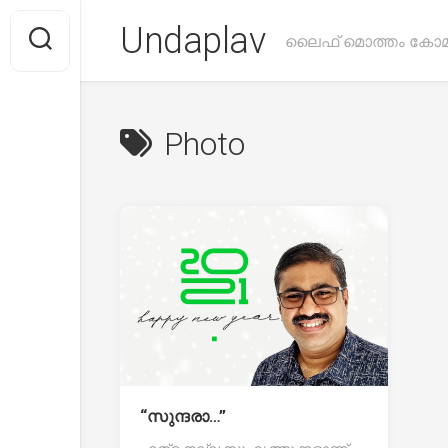
Skip
Undaplav
to
ലൈഫ് മൊത്തം കോമ
content
Photo
“സുന്ദരാ…”