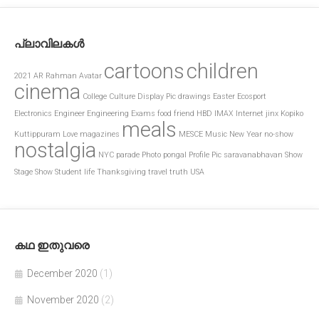
പ്ലാവിലകൾ
cartoons
children
2021
AR Rahman
Avatar
cinema
College
Culture
Display Pic
drawings
Easter
Ecosport
Electronics
Engineer
Engineering
Exams
food
friend
HBD
IMAX
Internet
jinx
Kopiko
meals
Kuttippuram
Love
magazines
MESCE
Music
New Year
no-show
nostalgia
NYC
parade
Photo
pongal
Profile Pic
saravanabhavan
Show
Stage Show
Student life
Thanksgiving
travel
truth
USA
കഥ ഇതുവരെ
December 2020
(1)
November 2020
(2)