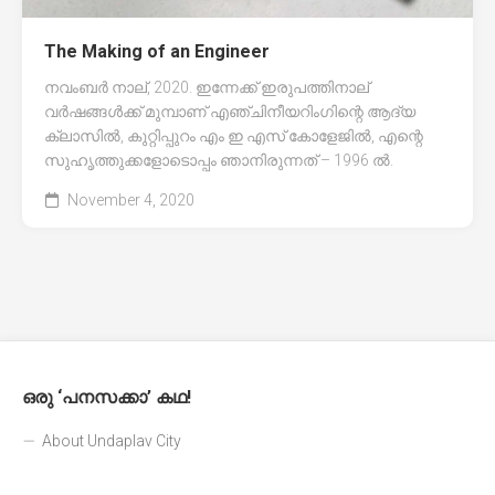
The Making of an Engineer
നവംബർ നാല്, 2020. ഇന്നേക്ക് ഇരുപത്തിനാല്
വർഷങ്ങൾക്ക് മുമ്പാണ് എഞ്ചിനീയറിംഗിന്റെ ആദ്യ
ക്ലാസിൽ, കുറ്റിപ്പുറം എം ഇ എസ് കോളേജിൽ, എന്റെ
സുഹൃത്തുക്കളോടൊപ്പം ഞാനിരുന്നത് – 1996 ൽ.
November 4, 2020
ഒരു ‘പനസക്കാ’ കഥ!
About Undaplav City