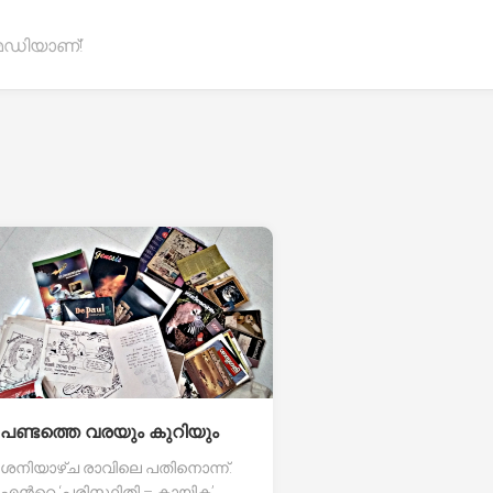
ഡിയാണ്!
പണ്ടത്തെ വരയും കുറിയും
ശനിയാഴ്ച രാവിലെ പതിനൊന്ന്.
എൻറെ ‘പരിസ്ഥിതി – കായിക’