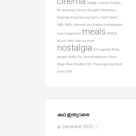
cinema
College
Culture
Display
Pic
drawings
Easter
Ecosport
Electronics
Engineer
Engineering
Exams
food
friend
HBD
IMAX
Internet
jinx
Kopiko
Kuttippuram
meals
Love
magazines
MESCE
Music
New Year
no-show
nostalgia
NYC
parade
Photo
pongal
Profile Pic
saravanabhavan
Show
Stage Show
Student life
Thanksgiving
travel
truth
USA
കഥ ഇതുവരെ
December 2020
(1)