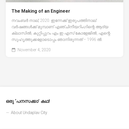
The Making of an Engineer
നവംബർ നാല്, 2020. ഇന്നേക്ക് ഇരുപത്തിനാല്
വർഷങ്ങൾക്ക് മുമ്പാണ് എഞ്ചിനീയറിംഗിന്റെ ആദ്യ
ക്ലാസിൽ, കുറ്റിപ്പുറം എം ഇ എസ് കോളേജിൽ, എന്റെ
സുഹൃത്തുക്കളോടൊപ്പം ഞാനിരുന്നത് – 1996 ൽ.
November 4, 2020
ഒരു ‘പനസക്കാ’ കഥ!
About Undaplav City