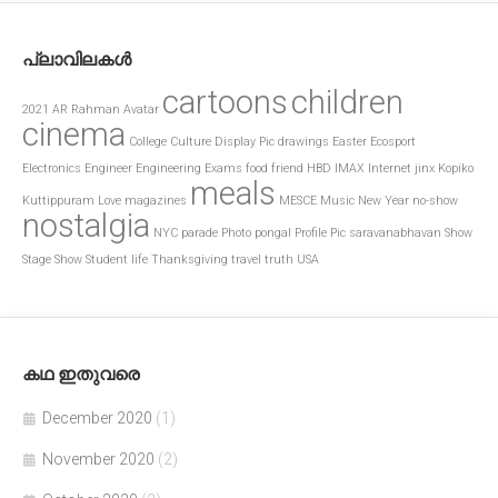
പ്ലാവിലകൾ
cartoons
children
2021
AR Rahman
Avatar
cinema
College
Culture
Display Pic
drawings
Easter
Ecosport
Electronics
Engineer
Engineering
Exams
food
friend
HBD
IMAX
Internet
jinx
Kopiko
meals
Kuttippuram
Love
magazines
MESCE
Music
New Year
no-show
nostalgia
NYC
parade
Photo
pongal
Profile Pic
saravanabhavan
Show
Stage Show
Student life
Thanksgiving
travel
truth
USA
കഥ ഇതുവരെ
December 2020
(1)
November 2020
(2)