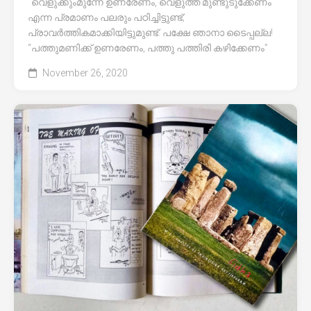
”വെളുക്കുംമുന്നേ ഉണരേണം, വെളുത്ത മുണ്ടുടുക്കേണം”
എന്ന പ്രമാണം പലരും പഠിച്ചിട്ടുണ്ട്;
പ്രാവർത്തികമാക്കിയിട്ടുമുണ്ട്. പക്ഷേ ഞാനാ ടൈപ്പല്ല!
“പത്തുമണിക്ക് ഉണരേണം, പത്തു പത്തിരി കഴിക്കേണം”
November 26, 2020